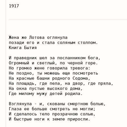
Жена же Лотова оглянула

позади его и стала соляным столпом. 

Книга Бытия 

И праведник шел за посланником бога,

Огромный и светлый, по черной горе.

Но громко жене говорила тревога:

Не поздно, ты можешь еще посмотреть

На красные башни родного Содома,

На площадь, где пела, на двор, где пряла,

На окна пустые высокого дома,

Где милому мужу детей родила.

Взглянула - и, скованы смертною болью,

Глаза ее больше смотреть не могли;

И сделалось тело прозрачною солью,

И быстрые ноги к земле приросли.
