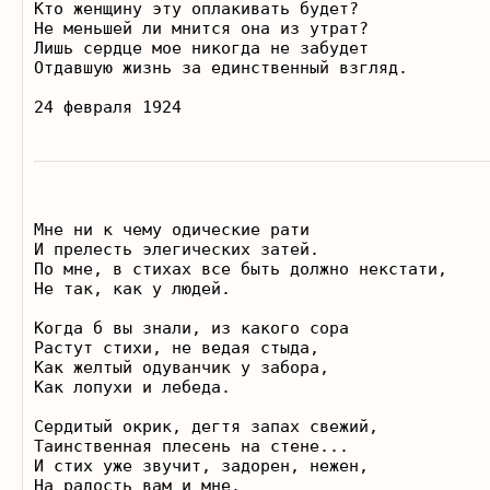
Кто женщину эту оплакивать будет?

Не меньшей ли мнится она из утрат?

Лишь сердце мое никогда не забудет

Отдавшую жизнь за единственный взгляд.

Мне ни к чему одические рати

И прелесть элегических затей.

По мне, в стихах все быть должно некстати,

Не так, как у людей.

Когда б вы знали, из какого сора

Растут стихи, не ведая стыда,

Как желтый одуванчик у забора,

Как лопухи и лебеда.

Сердитый окрик, дегтя запах свежий,

Таинственная плесень на стене...

И стих уже звучит, задорен, нежен,

На радость вам и мне.  
