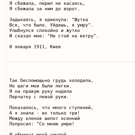
Я сбежала, перил не касаясь, 

Я сбежала за ним до ворот.  

Задыхаясь, я крикнула: "Шутка 

Все, что было. Уйдешь, я умру". 

Улыбнулся спокойно и жутко 

И сказал мне: "Не стой на ветру".

Так беспомощьно грудь холодела, 

Но шаги мои были легки. 

Я на правую руку надела 

Перчатку с левой руки.  

Показалось, что много ступеней, 

А я знала - их только три! 

Между кленов шепот осенний 

Попросил: "Со мною умри!  

Я обманут моей унылой, 
