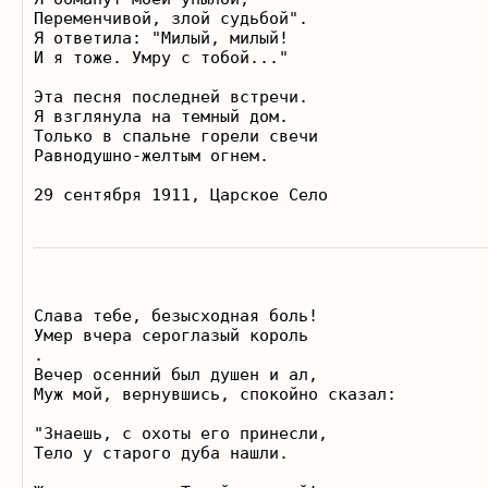
Переменчивой, злой судьбой". 

Я ответила: "Милый, милый! 

И я тоже. Умру с тобой..."  

Эта песня последней встречи. 

Я взглянула на темный дом. 

Только в спальне горели свечи 

Равнодушно-желтым огнем.  

Слава тебе, безысходная боль! 

Умер вчера сероглазый король

.  

Вечер осенний был душен и ал, 

Муж мой, вернувшись, спокойно сказал:  

"Знаешь, с охоты его принесли, 

Тело у старого дуба нашли.  
