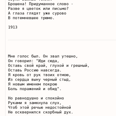
Брошена! Придуманное слово - 

Разве я цветок или письмо? 

А глаза глядят уже сурово 

В потемневшее трюмо.

Мне голос был. Он звал утешно,

Он говорил: "Иди сюда,

Оставь свой край, глухой и грешный,

Оставь Россию навсегда.

Я кровь от рук твоих отмою,

Из сердца выну черный стыд,

Я новым именем покрою

Боль поражений и обид".

Но равнодушно и спокойно

Руками я замкнула слух,

Чтоб этой речью недостойной

Не осквернился скорбный дух.
