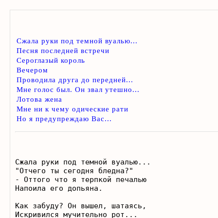
Сжала руки под темной вуалью...
Песня последней встречи
Сероглазый король
Вечером
Проводила друга до передней...
Мне голос был. Он звал утешно...
Лотова жена
Мне ни к чему одические рати
Но я предупреждаю Вас...
Сжала руки под темной вуалью... 

"Отчего ты сегодня бледна?" 

- Оттого что я терпкой печалью 

Напоила его допьяна.  

Как забуду? Он вышел, шатаясь, 

Искривился мучительно рот... 
