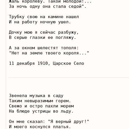
Жаль королеву. Такой молодой!... 

За ночь одну она стала седой".  

Трубку свою на камине нашел 

И на работу ночную ушел.  

Дочку мою я сейчас разбужу, 

В серые глазки ее погляжу.  

А за окном шелестят тополя: 

"Нет на земле твоего короля..."  

Звенела музыка в саду 

Таким невыразимым горем. 

Свежо и остро пахли морем 

На блюде устрицы во льду.

Он мне сказал: "Я верный друг!" 

И моего коснулся платья. 
