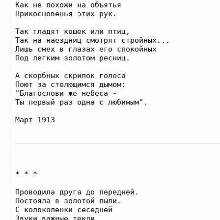
Как не похожи на объятья 

Прикосновенья этих рук.

Так гладят кошек или птиц, 

Так на наездниц смотрят стройных... 

Лишь смех в глазах его спокойных 

Под легким золотом ресниц.

А скорбных скрипок голоса 

Поют за стелющимся дымом: 

"Благослови же небеса - 

Ты первый раз одна с любимым".  

* * * 

Проводила друга до передней. 

Постояла в золотой пыли. 

С колоколенки сеседней 

Звуки важные текли. 
